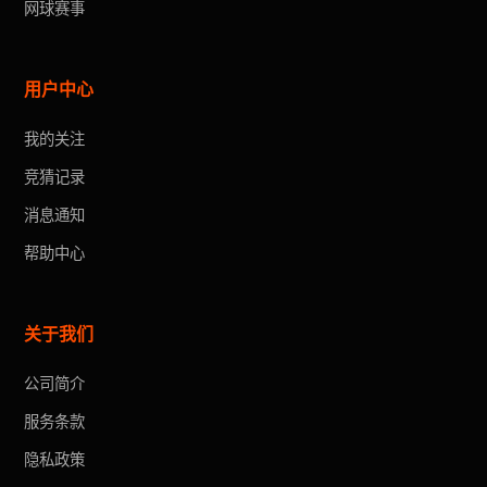
网球赛事
用户中心
我的关注
竞猜记录
消息通知
帮助中心
关于我们
公司简介
服务条款
隐私政策