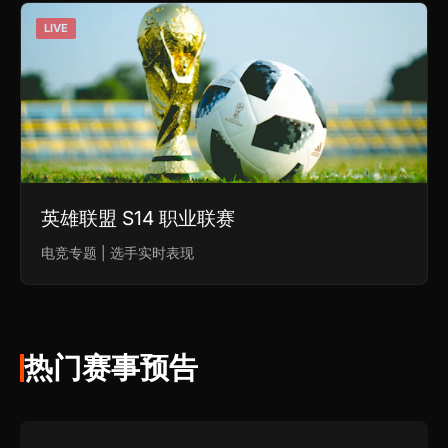
LIVE
英雄联盟 S14 职业联赛
电竞专题 | 选手实时表现
热门赛事预告