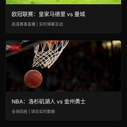
欧冠联赛：皇家马德里 vs 曼城
高清赛事直播 | 实时弹幕互动
LIVE
NBA：洛杉矶湖人 vs 金州勇士
全场回放 | 球员实时数据