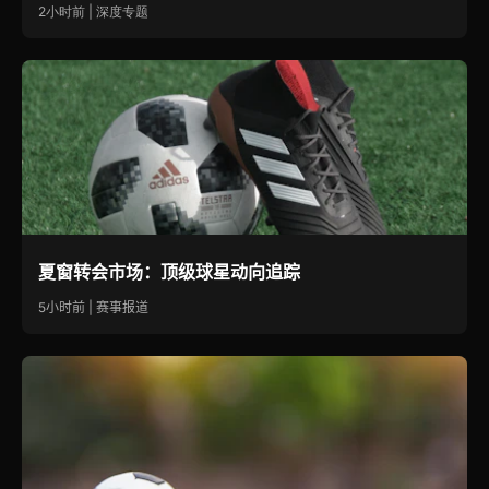
2小时前 | 深度专题
夏窗转会市场：顶级球星动向追踪
5小时前 | 赛事报道