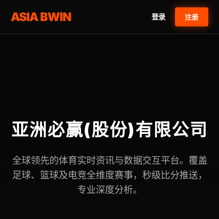
ASIA BWIN
登录
注册
亚洲必赢(股份)有限公司
全球领先的体育实时资讯与数据交互平台。覆盖
足球、篮球及电竞全维度赛事，秒级比分推送，
专业深度分析。